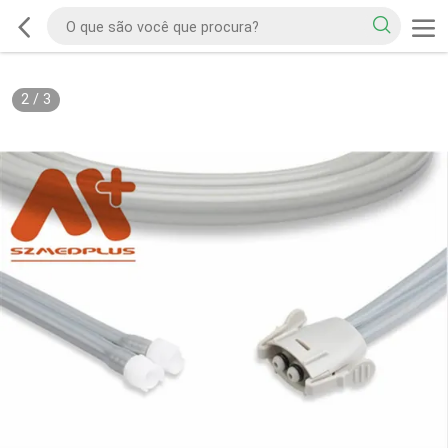
2
/
3