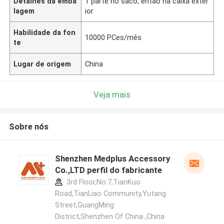
Detalhes da emba
1 parte no saco, então na caixa exter
lagem
ior
Habilidade da fon
10000 PCes/mês
te
Lugar de origem
China
Veja mais
Sobre nós
Shenzhen Medplus Accessory
Co.,LTD perfil do fabricante
3rd Floor,No.7,TianKuo
Road,TianLiao Community,Yutang
Street,GuangMing
District,Shenzhen Of China ,China