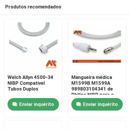
Produtos recomendados
Welch Allyn 4500-34
Mangueira médica
NIBP Compativel
M1599B M1599A
Tubos Duplos
989803104341 de
Casa
Philips NIBP para o
monitor paciente
Enviar inquérito
Enviar inquérito
Produtos
Quem Somos