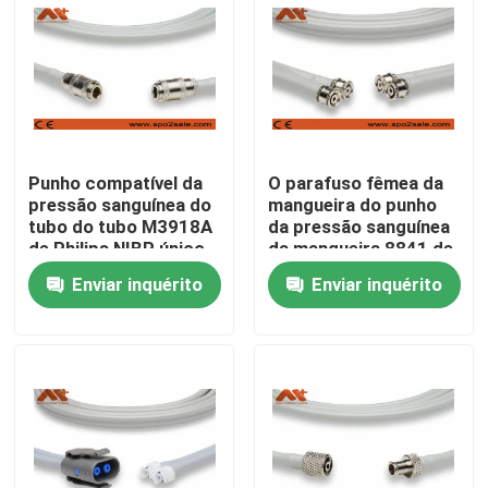
Fábrica
Controle de Qualidade
Punho compatível da
O parafuso fêmea da
Fale Conosco
pressão sanguínea do
mangueira do punho
tubo do tubo M3918A
da pressão sanguínea
de Philips NIBP único
da mangueira 8841 de
notícias
para o adulto
Critikon Dinamap NIBP
Enviar inquérito
Enviar inquérito
rosqueou
Cabo paciente de ECG
cabos do monitor paciente
sensor spo2 reutilizável