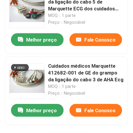
da ligação do cabo 5 de
Marquette ECG dos cuidados
Transdutor de IBP
médicos de GE
MOQ：1 parte
Preço：Negociável
ponta de prova médica da temperatura
Melhor preço
Fale Conosco
Sensor ETCO2
Cuidados médicos Marquette
Transdutor Fetal
412682-001 de GE do grampo
da ligação do cabo 3 de AHA Ecg
MOQ：1 parte
Cabo de Holter
Preço：Negociável
Sonda do transdutor de ultrassom
Melhor preço
Fale Conosco
Conectores do dispositivo médico