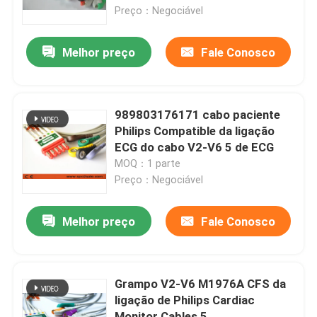
Preço：Negociável
Fábrica
Melhor preço
Fale Conosco
Controle de Qualidade
989803176171 cabo paciente
Fale Conosco
Philips Compatible da ligação
ECG do cabo V2-V6 5 de ECG
MOQ：1 parte
notícias
Preço：Negociável
Cabo paciente de ECG
Melhor preço
Fale Conosco
cabos do monitor paciente
Grampo V2-V6 M1976A CFS da
ligação de Philips Cardiac
sensor spo2 reutilizável
Monitor Cables 5