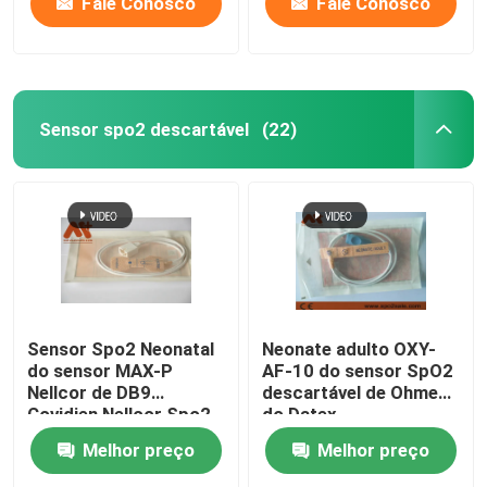
Fale Conosco
Fale Conosco
Sensor spo2 descartável
(22)
Sensor Spo2 Neonatal
Neonate adulto OXY-
do sensor MAX-P
AF-10 do sensor SpO2
Nellcor de DB9
descartável de Ohmeda
Covidien Nellcor Spo2
do Datex
Melhor preço
Melhor preço