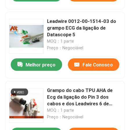
Leadwire 0012-00-1514-03 do
grampo ECG da ligação de
Datascope 5
MOQ：1 parte
Preço：Negociável
Melhor preço
Fale Conosco
Grampo do cabo TPU AHA de
Ecg da ligação do Pin 3 dos
cabos e dos Leadwires 6 de
Szmedplus AAMI ECG
MOQ：1 parte
Preço：Negociável