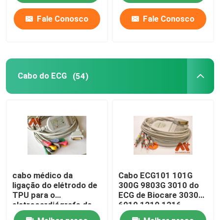
Fale Conosco
Fale Conosco
Cabo do ECG
(54)
cabo médico da
Cabo ECG101 101G
ligação do elétrodo de
300G 9803G 3010 do
TPU para o
ECG de Biocare 3030
eletrocardiógrafo de
6010 1210 1216
Mindray R12