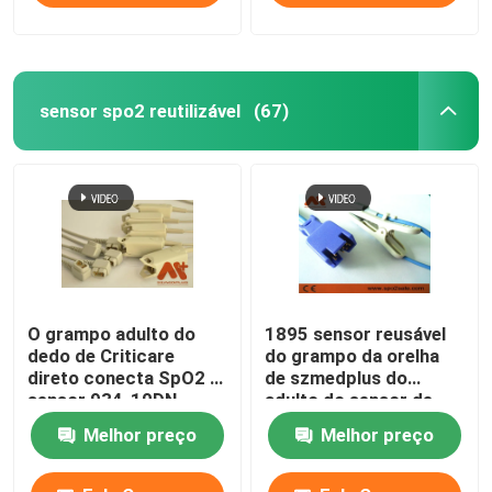
sensor spo2 reutilizável
(67)
O grampo adulto do
1895 sensor reusável
dedo de Criticare
do grampo da orelha
direto conecta SpO2 o
de szmedplus do
sensor 934-10DN
adulto do sensor de
LNCS TC-I Spo2
Melhor preço
Melhor preço