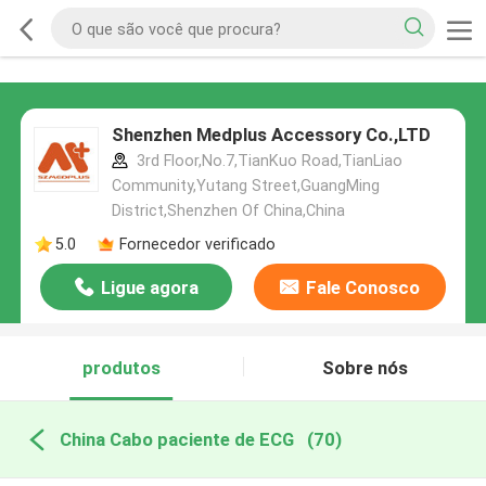
Shenzhen Medplus Accessory Co.,LTD
3rd Floor,No.7,TianKuo Road,TianLiao
Community,Yutang Street,GuangMing
District,Shenzhen Of China,China
5.0
Fornecedor verificado
Ligue agora
Fale Conosco
produtos
Sobre nós
China Cabo paciente de ECG
(70)