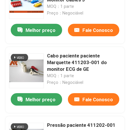
MOQ：1 parte
Preço：Negociável
Sensor spo2 descartável
Melhor preço
Fale Conosco
Cabo de extensão Spo2
Cabo do ECG
Cabo paciente paciente
Marquette 411203-001 do
monitor ECG de GE
Elétrodo do ECG
MOQ：1 parte
Preço：Negociável
Punho de NIBP
Melhor preço
Fale Conosco
Mangueira de NIBP
Pressão paciente 411202-001
Cabo de IBP