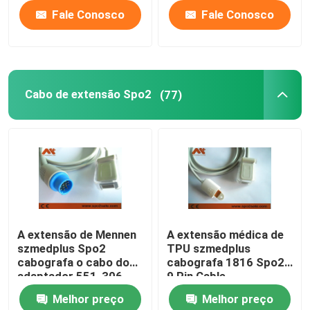
Fale Conosco
Fale Conosco
Cabo de extensão Spo2
(77)
A extensão de Mennen
A extensão médica de
szmedplus Spo2
TPU szmedplus
cabografa o cabo do
cabografa 1816 Spo2
adaptador 551-306-
9 Pin Cable
321 SpO2
Melhor preço
Melhor preço