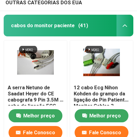
OUTRAS CATEGORIAS DOS EUA
cabos do monitor paciente
(41)
A serra Netuno de
12 cabo Ecg Nihon
Saadat Heyer do CE
Kohden do grampo da
cabografa 9 Pin 3.5M 3
ligação de Pin Patient
cabo da ligação ECG
Monitor Cables 3
Melhor preço
Melhor preço
Fale Conosco
Fale Conosco