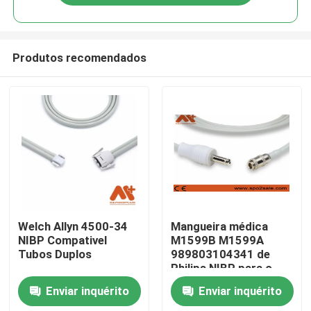
Produtos recomendados
Casa
Welch Allyn 4500-34
Mangueira médica
NIBP Compativel
M1599B M1599A
Tubos Duplos
989803104341 de
Produtos
Philips NIBP para o
monitor paciente
Enviar inquérito
Enviar inquérito
Quem Somos