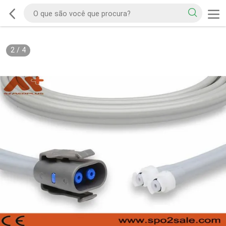
2
/
4