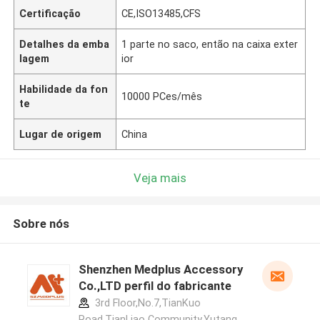
Certificação
CE,ISO13485,CFS
Detalhes da emba
1 parte no saco, então na caixa exter
lagem
ior
Habilidade da fon
10000 PCes/mês
te
Lugar de origem
China
Veja mais
Sobre nós
Shenzhen Medplus Accessory
Co.,LTD perfil do fabricante
3rd Floor,No.7,TianKuo
Road,TianLiao Community,Yutang