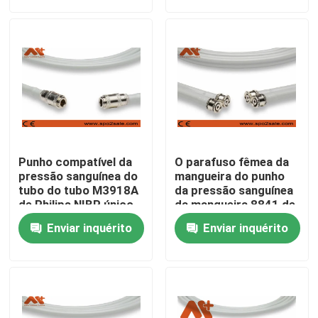
Fábrica
Controle de Qualidade
Fale Conosco
Punho compatível da
O parafuso fêmea da
notícias
pressão sanguínea do
mangueira do punho
tubo do tubo M3918A
da pressão sanguínea
de Philips NIBP único
da mangueira 8841 de
para o adulto
Critikon Dinamap NIBP
Cabo paciente de ECG
Enviar inquérito
Enviar inquérito
rosqueou
cabos do monitor paciente
sensor spo2 reutilizável