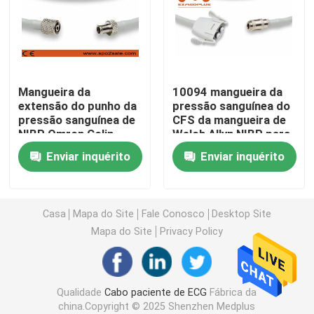
Sensor spo2 descartável
Cabo de extensão Spo2
Mangueira da
10094 mangueira da
extensão do punho da
pressão sanguínea do
pressão sanguínea de
CFS da mangueira de
Cabo do ECG
NIBP Omron Colin
Welch Allyn NIBP para
Hose A015ZZ
o ponto de 75 MT-B
Enviar inquérito
Enviar inquérito
Connex
Elétrodo do ECG
Punho de NIBP
Casa
Mapa do Site
Fale Conosco
Desktop Site
Mapa do Site
Privacy Policy
Mangueira de NIBP
Qualidade
Cabo paciente de ECG
Fábrica da
Cabo de IBP
china.Copyright © 2025 Shenzhen Medplus