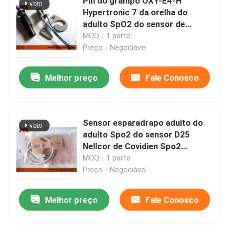
Pin do grampo OXY-E4-H
Hypertronic 7 da orelha do
adulto SpO2 do sensor de
Ohmeda Spo2 do Datex
MOQ：1 parte
Preço：Negociável
Melhor preço
Fale Conosco
Sensor esparadrapo adulto do
adulto Spo2 do sensor D25
Nellcor de Covidien Spo2
descartável
MOQ：1 parte
Preço：Negociável
Melhor preço
Fale Conosco