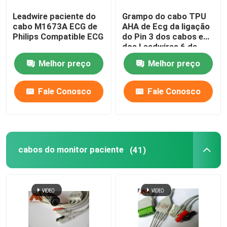
Leadwire paciente do
Grampo do cabo TPU
Transdutor de IBP
cabo M1673A ECG de
AHA de Ecg da ligação
Philips Compatible ECG
do Pin 3 dos cabos e
dos Leadwires 6 de
ponta de prova médica da temperatura
Szmedplus AAMI ECG
Melhor preço
Melhor preço
Sensor ETCO2
Fale Conosco
Fale Conosco
Transdutor Fetal
cabos do monitor paciente
(41)
Cabo de Holter
Sonda do transdutor de ultrassom
Conectores do dispositivo médico