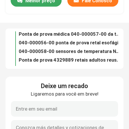
Melhor preço
Fale Conosco
0011-30-37394 ponta de prova retal pediatra do Temp de Mindray da ponta de prova médica da temperatura
Ponta de prova médica 040-000057-00 da temperatura de pele da ponta de prova da temperatura de Mindray Datascope
Fábrica
040-000056-00 ponta de prova retal esofágica pediatra da temperatura para o passaporte V, V-série
040-000058-00 sensores de temperatura Neonatal da pele da ponta de prova médica da temperatura para o passaporte V
Controle de Qualidade
Ponta de prova 4329889 retais adultos reusáveis médicos da temperatura do monitor paciente de Draeger
Ponta de prova adulta 0011-30-37393 médico da temperatura de pele de Datascope para o monitor paciente
Fale Conosco
Da ponta de prova médica da temperatura de Spacelabs sensor de temperatura adulto 20700-4000-00 da pele
Ponta de prova médica retal adulta 0206-02-0001 da temperatura da ponta de prova YSI da temperatura
YSI termômetro retal pediatra da ponta de prova da ponta de prova da temperatura de 400 séries para o monitor paciente
notícias
Pontas de prova esofágicas adultas 21075A da temperatura de HP, M21078A, 989803100901, 989803203581
Deixe um recado
O Neonate médico da ponta de prova da temperatura de Ohmeda do Datex descasca 6600-0875-700 para o girafa Omnibed
Cabo paciente de ECG
Ligaremos para você em breve!
Ponta de prova da pele de GE Marquette Medical Temperature Sensor Adult para o monitor do traço 4000
GE Marquette Reusable Temperature Probe Adult retal para o traço do Catedral-laboratório
cabos do monitor paciente
O ar protege a pele pediatra C-550 quarto Isolette C100 da ponta de prova médica da temperatura
Mangueira médica M1599B M1599A 989803104341 de Philips NIBP para o monitor paciente
sensor spo2 reutilizável