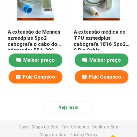
A extensão de Mennen
A extensão médica de
szmedplus Spo2
TPU szmedplus
cabografa o cabo do
cabografa 1816 Spo2
adaptador 551-306-
9 Pin Cable
321 SpO2
Melhor preço
Melhor preço
Fale Conosco
Fale Conosco
Veja mais
Casa
Mapa do Site
Fale Conosco
Desktop Site
Mapa do Site
Privacy Policy