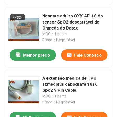
Neonate adulto OXY-AF-10 do
sensor SpO2 descartável de
Ohmeda do Datex
MOQ：1 parte
Preço：Negociável
Melhor preço
Fale Conosco
A extensão médica de TPU
Casa
szmedplus cabografa 1816
Spo2 9 Pin Cable
MOQ：1 parte
Produtos
Preço：Negociável
Quem Somos