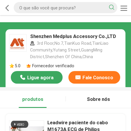
Shenzhen Medplus Accessory Co.,LTD
3rd Floor,No.7,TianKuo Road,TianLiao
Community,Yutang Street,GuangMing
District,Shenzhen Of China,China
5.0
Fornecedor verificado
Ligue agora
Fale Conosco
produtos
Sobre nós
Leadwire paciente do cabo
M1673A ECG de Philips