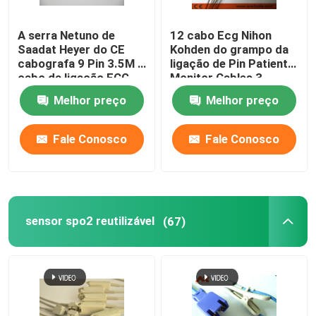
Acessórios do monitor paciente
A serra Netuno de
12 cabo Ecg Nihon
Saadat Heyer do CE
Kohden do grampo da
cabografa 9 Pin 3.5M 3
ligação de Pin Patient
Cabo do EEG
cabo da ligação ECG
Monitor Cables 3
Melhor preço
Melhor preço
Fale Conosco
Fale Conosco
sensor spo2 reutilizável
(67)