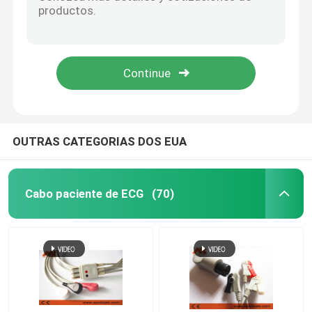
Tubulação 877235 de Ohmeda NIBP do Datex do PVC para o monitor paciente
Mangueira 107365 de Critikon Dinamap NIBP dos cuidados médicos de GE para o monitor paciente
Sensor spo2 descartável
Marquette Compatible Nibp Cable CFS 2017008-001 para o monitor paciente
fabricante médico do cabo de cuidados médicos de GE > mangueira de Marquette Compatible NIBP - 2017008-003 para o monitor paciente
Cabo de extensão Spo2
O PVC Proteam 107363 da mangueira de ISO13485 GE NIBP conecta o punho de NIBP
Cabo do ECG
OUTRAS CATEGORIAS DOS EUA
Elétrodo do ECG
Cabo paciente de ECG
(70)
Punho de NIBP
Mangueira de NIBP
Cabo de IBP