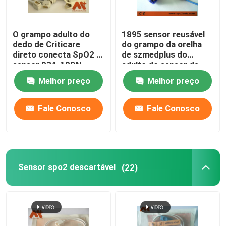
O grampo adulto do
1895 sensor reusável
dedo de Criticare
do grampo da orelha
direto conecta SpO2 o
de szmedplus do
sensor 934-10DN
adulto do sensor de
LNCS TC-I Spo2
Melhor preço
Melhor preço
Fale Conosco
Fale Conosco
Sensor spo2 descartável
(22)