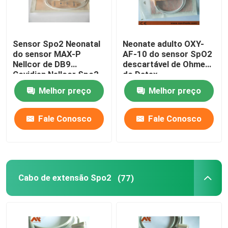
Sensor Spo2 Neonatal
Neonate adulto OXY-
do sensor MAX-P
AF-10 do sensor SpO2
Nellcor de DB9
descartável de Ohmeda
Covidien Nellcor Spo2
do Datex
Melhor preço
Melhor preço
Fale Conosco
Fale Conosco
Cabo de extensão Spo2
(77)