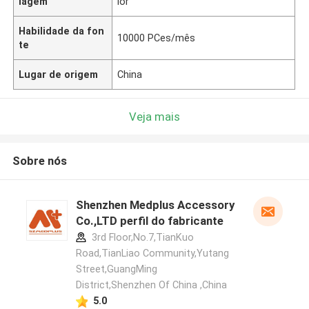
lagem
ior
Habilidade da fon
10000 PCes/mês
te
Lugar de origem
China
Veja mais
Sobre nós
Shenzhen Medplus Accessory
Co.,LTD perfil do fabricante
3rd Floor,No.7,TianKuo
Road,TianLiao Community,Yutang
Street,GuangMing
District,Shenzhen Of China ,China
5.0