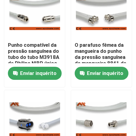
Fábrica
Controle de Qualidade
Punho compatível da
O parafuso fêmea da
pressão sanguínea do
mangueira do punho
Fale Conosco
tubo do tubo M3918A
da pressão sanguínea
de Philips NIBP único
da mangueira 8841 de
para o adulto
Critikon Dinamap NIBP
Enviar inquérito
Enviar inquérito
notícias
rosqueou
Cabo paciente de ECG
cabos do monitor paciente
sensor spo2 reutilizável