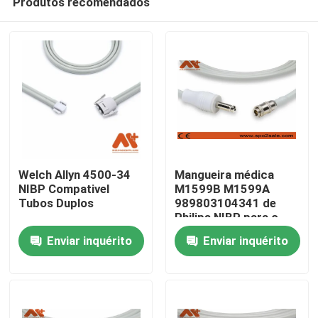
Produtos recomendados
Welch Allyn 4500-34
Mangueira médica
NIBP Compativel
M1599B M1599A
Tubos Duplos
989803104341 de
Philips NIBP para o
Casa
monitor paciente
Enviar inquérito
Enviar inquérito
Produtos
Quem Somos