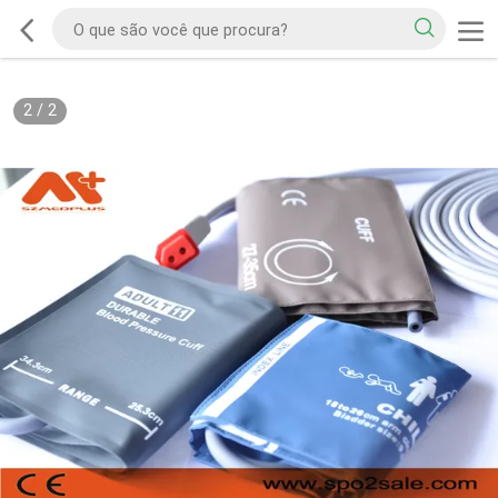
2
/
2