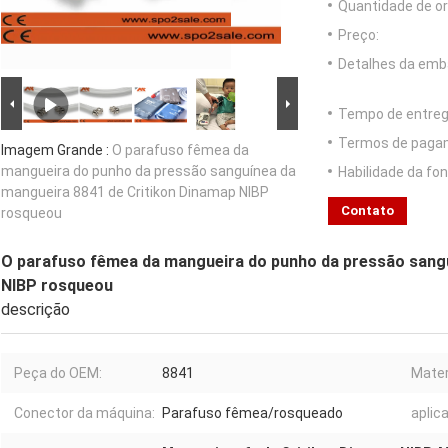
Quantidade de o
Preço:
Detalhes da emb
Tempo de entreg
Termos de paga
Imagem Grande :
O parafuso fêmea da
mangueira do punho da pressão sanguínea da
Habilidade da fon
mangueira 8841 de Critikon Dinamap NIBP
Contato
rosqueou
O parafuso fêmea da mangueira do punho da pressão sangu
NIBP rosqueou
descrição
Peça do OEM:
8841
Mater
Conector da máquina:
Parafuso fêmea/rosqueado
aplic