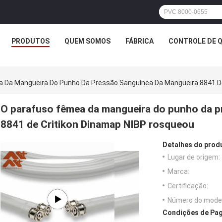
PRODUTOS
QUEM SOMOS
FÁBRICA
CONTROLE DE 
 Da Mangueira Do Punho Da Pressão Sanguínea Da Mangueira 8841 D
O parafuso fêmea da mangueira do punho da p
8841 de Critikon Dinamap NIBP rosqueou
Detalhes do prod
Lugar de origem:
Marca:
Certificação:
Número do model
Condições de Pag