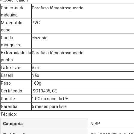
4.Specification
Conector da
Parafuso fêmea/rosqueado
máquina
Material do
PVC
cabo
Cor da
cinzento
mangueira
Extremidade do
Parafuso fêmea/rosqueado
punho
Látex livre
Sim
Estéril
Não
Peso
160g
Certificado
ISO13485, CE
Pacote
1 PC no saco do PE
Garantia
6 meses para livre
Técnico:
Categoria
NIBP