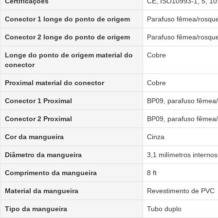
Certificações
CE, ISO10993-1, 5, 1
Conector 1 longe do ponto de origem
Parafuso fêmea/rosqu
Conector 2 longe do ponto de origem
Parafuso fêmea/rosqu
Longe do ponto de origem material do
Cobre
conector
Proximal material do conector
Cobre
Conector 1 Proximal
BP09, parafuso fêmea
Conector 2 Proximal
BP09, parafuso fêmea
Cor da mangueira
Cinza
Diâmetro da mangueira
3,1 milímetros internos
Comprimento da mangueira
8 ft
Material da mangueira
Revestimento de PVC
Tipo da mangueira
Tubo duplo