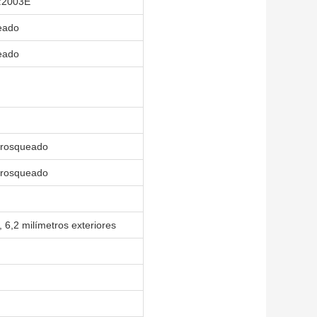
0:2003E
eado
eado
/rosqueado
/rosqueado
, 6,2 milímetros exteriores