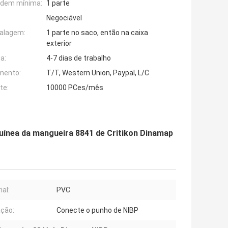
rdem mínima:
1 parte
Negociável
alagem:
1 parte no saco, então na caixa
exterior
a:
4-7 dias de trabalho
mento:
T/T, Western Union, Paypal, L/C
te:
10000 PCes/mês
ínea da mangueira 8841 de Critikon Dinamap
ial:
PVC
ação:
Conecte o punho de NIBP