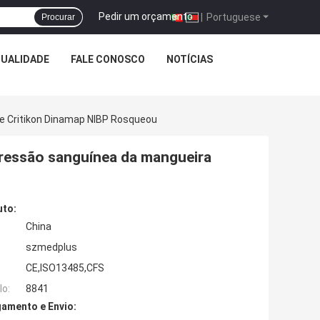
Pedir um orçamento
|
Portuguese
Procurar
QUALIDADE
FALE CONOSCO
NOTÍCIAS
e Critikon Dinamap NIBP Rosqueou
ressão sanguínea da mangueira
uto:
China
szmedplus
CE,ISO13485,CFS
o:
8841
amento e Envio: