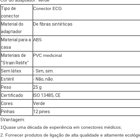
Cor do adaptador: Verde
Tipo de
Conector ECG
conector
Material do
De fibras sintéticas
adaptador
Material para a
ABS
casa
Materiais de
PVC medicinal
"Strain Relife"
Sem látex
- Sim, sim.
Estéril
- Não, não.
Peso
25 g
Certificado
ISO 13485, CE
Cores
Verde
Pinhas
12 pines
5Vantagem:
1Quase uma década de experiência em conectores médicos;
2. Fornecer produtos de ligação de alta qualidade e altamente ecológi