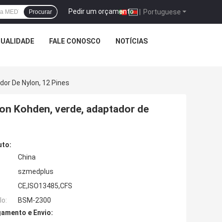
Pedir um orçamento
|
Portuguese
Procurar
QUALIDADE
FALE CONOSCO
NOTÍCIAS
or De Nylon, 12 Pines
on Kohden, verde, adaptador de
uto:
China
szmedplus
CE,ISO13485,CFS
o:
BSM-2300
amento e Envio: