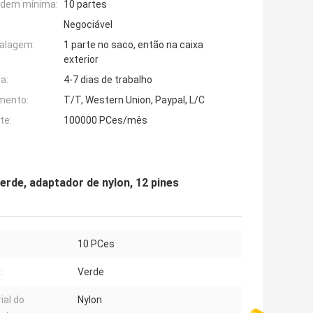
rdem mínima:
10 partes
Negociável
alagem:
1 parte no saco, então na caixa
exterior
a:
4-7 dias de trabalho
mento:
T/T, Western Union, Paypal, L/C
te:
100000 PCes/mês
rde, adaptador de nylon, 12 pines
10 PCes
:
Verde
ial do
Nylon