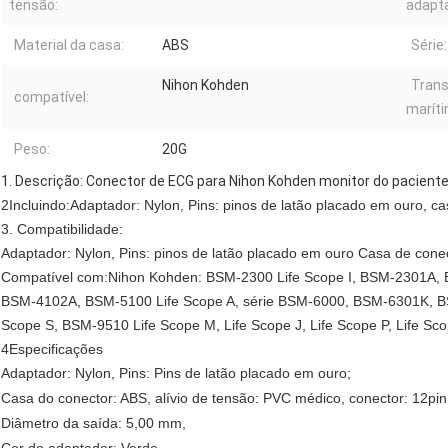
tensão:
adapta
Material da casa:
ABS
Série:
Nihon Kohden
Trans
compatível:
maríti
Peso:
20G
1. Descrição: Conector de ECG para Nihon Kohden monitor do pacient
2Incluindo:
Adaptador: Nylon, Pins: pinos de latão placado em ouro, ca
3. Compatibilidade:
Adaptador: Nylon, Pins: pinos de latão placado em ouro Casa de conec
Compatível com:Nihon Kohden: BSM-2300 Life Scope I, BSM-2301A
BSM-4102A, BSM-5100 Life Scope A, série BSM-6000, BSM-6301K, 
Scope S, BSM-9510 Life Scope M, Life Scope J, Life Scope P, Life S
4Especificações
Adaptador: Nylon, Pins: Pins de latão placado em ouro;
Casa do conector: ABS, alívio de tensão: PVC médico, conector: 12
Diâmetro da saída: 5,00 mm,