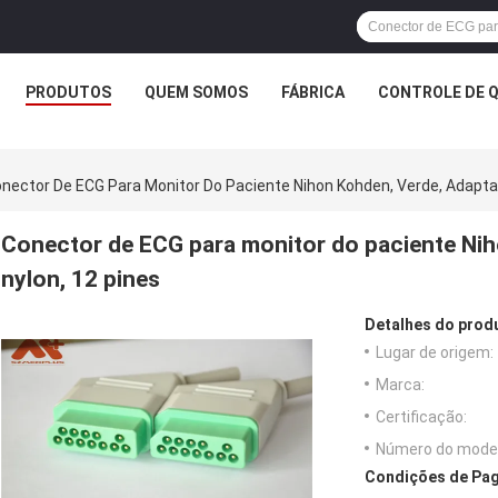
PRODUTOS
QUEM SOMOS
FÁBRICA
CONTROLE DE 
nector De ECG Para Monitor Do Paciente Nihon Kohden, Verde, Adaptad
Conector de ECG para monitor do paciente Nih
nylon, 12 pines
Detalhes do prod
Lugar de origem:
Marca:
Certificação:
Número do model
Condições de Pag