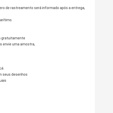
ero de rastreamento será informado após a entrega,
arítimo.
a gratuitamente
os envie uma amostra,
cê.
om seus desenhos
uais