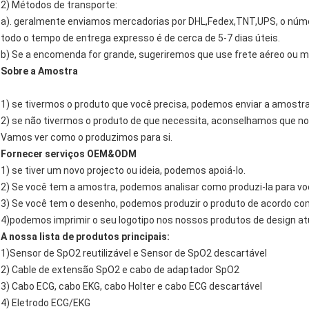
2) Métodos de transporte:
a). geralmente enviamos mercadorias por DHL,Fedex,TNT,UPS, o núm
todo o tempo de entrega expresso é de cerca de 5-7 dias úteis.
b) Se a encomenda for grande, sugeriremos que use frete aéreo ou m
Sobre a Amostra
1) se tivermos o produto que você precisa, podemos enviar a amostr
2) se não tivermos o produto de que necessita, aconselhamos que n
Vamos ver como o produzimos para si.
Fornecer serviços OEM&ODM
1) se tiver um novo projecto ou ideia, podemos apoiá-lo.
2) Se você tem a amostra, podemos analisar como produzi-la para vo
3) Se você tem o desenho, podemos produzir o produto de acordo c
4)podemos imprimir o seu logotipo nos nossos produtos de design at
A nossa lista de produtos principais:
1)Sensor de SpO2 reutilizável e Sensor de SpO2 descartável
2) Cable de extensão SpO2 e cabo de adaptador SpO2
3) Cabo ECG, cabo EKG, cabo Holter e cabo ECG descartável
4) Eletrodo ECG/EKG